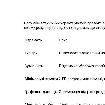
Розуміння технічних характеристик ігрового 
цьому розділі розглядаються деталі, що стос
Параметр
Опис
Тип гри
Plinko слот, заснований н
Сумісність
Підтримка Windows, macOS,
Мінімальні вимоги
2 ГБ оперативної пам’яті, 
Графічна адаптація
Оптимізація під різні розд
Мова інтерфейсу
Доступна українська, англ