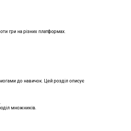
оти гри на різних платформах.
имогами до навичок. Цей розділ описує
.
поділ множників.