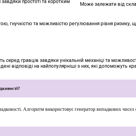
завдяки простоті та коротким
Може залежати від склад
отою, гнучкістю та можливістю регулювання рівня ризику,
сть серед гравців завдяки унікальній механіці та можливо
дені відповіді на найпопулярніші з них, які допоможуть кра
адковості?
ипадковості. Алгоритм використовує генератор випадкових чисел