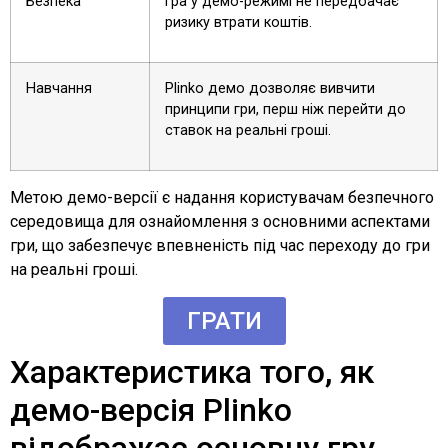
Безпека
Гра у демо-режимі не передбачає
ризику втрати коштів.
Навчання
Рlinko демо дозволяє вивчити
принципи гри, перш ніж перейти до
ставок на реальні гроші.
Метою демо-версії є надання користувачам безпечного
середовища для ознайомлення з основними аспектами
гри, що забезпечує впевненість під час переходу до гри
на реальні гроші.
ГРАТИ
Характеристика того, як
демо-версія Рlinko
відображає основну гру